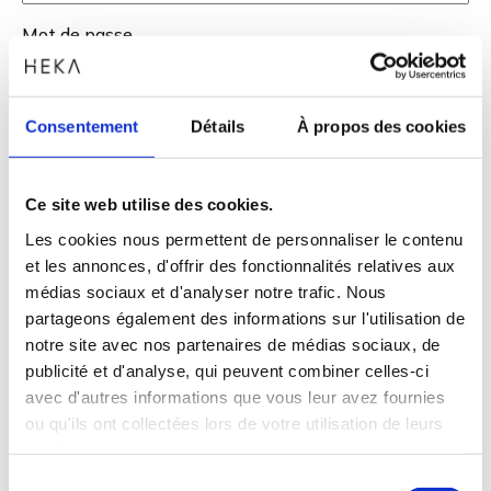
Mot de passe
Consentement
Détails
À propos des cookies
Se souvenir de moi
Ce site web utilise des cookies.
Les cookies nous permettent de personnaliser le contenu
Mot de passe oublié?
réinitialiser le mot de passe
et les annonces, d'offrir des fonctionnalités relatives aux
médias sociaux et d'analyser notre trafic. Nous
partageons également des informations sur l'utilisation de
notre site avec nos partenaires de médias sociaux, de
publicité et d'analyse, qui peuvent combiner celles-ci
avec d'autres informations que vous leur avez fournies
ou qu'ils ont collectées lors de votre utilisation de leurs
services.
Sélection