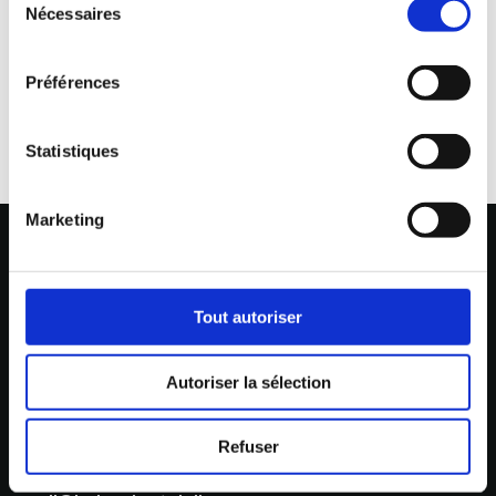
Nécessaires
du
consentement
Préférences
Statistiques
Marketing
Tout autoriser
Litauen Alle 4
Autoriser la sélection
2630 Taastrup, Denmark
CVR: DK 1542 9690
Refuser
Tel:
+45 43 32 09 90