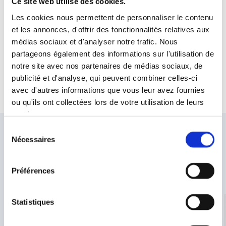
Ce site web utilise des cookies.
Les cookies nous permettent de personnaliser le contenu
et les annonces, d'offrir des fonctionnalités relatives aux
Avez-vous des questions ou souhaitez-
médias sociaux et d'analyser notre trafic. Nous
vous en savoir plus sur nos produits ?
partageons également des informations sur l'utilisation de
notre site avec nos partenaires de médias sociaux, de
Contact
publicité et d'analyse, qui peuvent combiner celles-ci
avec d'autres informations que vous leur avez fournies
ou qu'ils ont collectées lors de votre utilisation de leurs
services.
Sélection
Nécessaires
du
consentement
Autres nouvelles de HEKA
Préférences
Lire plus d'articles
Statistiques